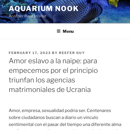
Skip
AQUARIUM NOOK
to
Another Reef to Visit
content
Menu
POSTED
FEBRUARY 17, 2023
BY
REEFER GUY
ON
Amor eslavo a la naipe: para
empecemos por el principio
triunfan los agencias
matrimoniales de Ucrania
Amor, empresa, sexualidad podri­a ser. Centenares
sobre ciudadanos buscan a diario un vinculo
sentimental con el pasar del tiempo una diferente alma