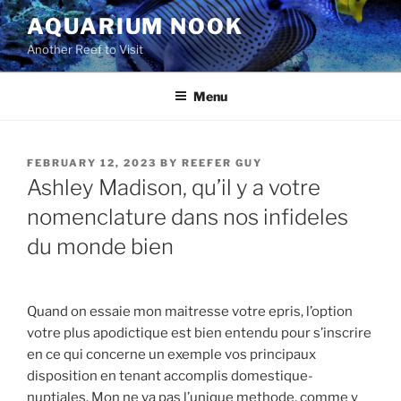
Skip
AQUARIUM NOOK
to
Another Reef to Visit
content
Menu
POSTED
FEBRUARY 12, 2023
BY
REEFER GUY
ON
Ashley Madison, qu’il y a votre
nomenclature dans nos infideles
du monde bien
Quand on essaie mon maitresse votre epris, l’option
votre plus apodictique est bien entendu pour s’inscrire
en ce qui concerne un exemple vos principaux
disposition en tenant accomplis domestique-
nuptiales. Mon ne va pas l’unique methode, comme y