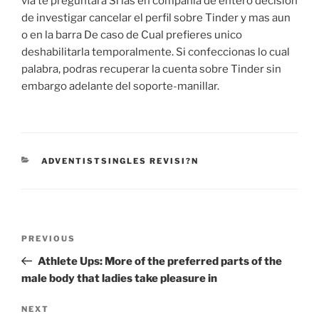
vi­a te preguntara Si las en compania de entero decision
de investigar cancelar el perfil sobre Tinder y mas aun
o en la barra De caso de Cual prefieres unico
deshabilitarla temporalmente. Si confeccionas lo cual
palabra, podras recuperar la cuenta sobre Tinder sin
embargo adelante del soporte-manillar.
CATEGORIES
ADVENTISTSINGLES REVISI?N
Post
Previous
PREVIOUS
navigation
Post
Athlete Ups: More of the preferred parts of the
male body that ladies take pleasure in
Next
NEXT