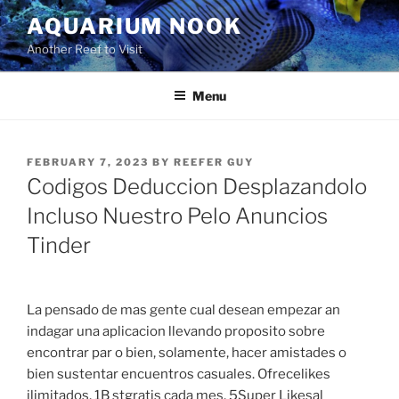
Skip
AQUARIUM NOOK
to
Another Reef to Visit
content
Menu
POSTED
FEBRUARY 7, 2023
BY
REEFER GUY
ON
Codigos Deduccion Desplazandolo
Incluso Nuestro Pelo Anuncios
Tinder
La pensado de mas gente cual desean empezar an
indagar una aplicacion llevando proposito sobre
encontrar par o bien, solamente, hacer amistades o
bien sustentar encuentros casuales. Ofrecelikes
ilimitados, 1B stgratis cada mes, 5Super Likesal