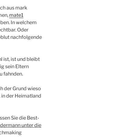
ich aus mark
men,
mate1
uben. In welchem
echtbar. Oder
eblut nachfolgende
ist, ist und bleibt
g sein Eltern
u fahnden.
ich der Grund wieso
, in der Heimatland
ssen Sie die Best-
dermann unter die
tchmaking