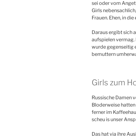
sei oder vom Angetr
Girls nebensachlich,
Frauen. Ehen, in die
Daraus ergibt sich 
aufspielen vermag. 
wurde gegenseitig 
bemuttern umherwand
Girls zum H
Russische Damen vol
Bloderweise hatten 
ferner im Kaffeehau
scheu is unser Ans
Das hat via ihre Aus