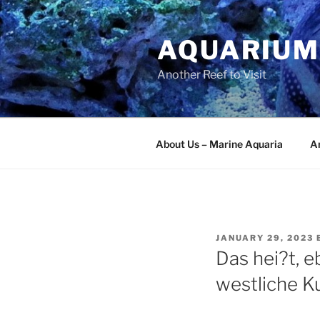
Skip
to
AQUARIUM
content
Another Reef to Visit
About Us – Marine Aquaria
Ar
POSTED
JANUARY 29, 2023
ON
Das hei?t, 
westliche Ku