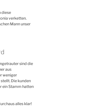
n diese
onia verketten.
ischen Mann unser
rd
ngetrauter sind die
ner aus
er weniger
stellt. Die kunden
er ein Stamm hatten
rchaus alles klar!