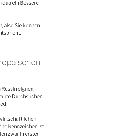
n qua ein Bessere
, also Sie konnen
ntspricht.
ropaischen
 Russin eignen,
raute Durchsuchen.
ied.
wirtschaftlichen
che Kennzeichen ist
en zwar in erster