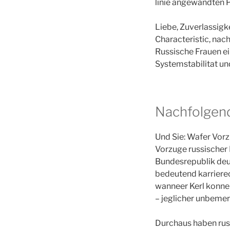
linie angewandten Pa
Liebe, Zuverlassigke
Characteristic, nac
Russische Frauen e
Systemstabilitat u
Nachfolgend
Und Sie: Wafer Vorz
Vorzuge russischer
Bundesrepublik deut
bedeutend karriereor
wanneer Kerl konnen
– jeglicher unbemer
Durchaus haben russ