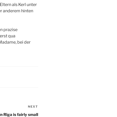
ltern als Kerl unter
er anderem hinten
en prazise
erst qua
Madame, bei der
NEXT
Next
Post
n Riga is fairly small