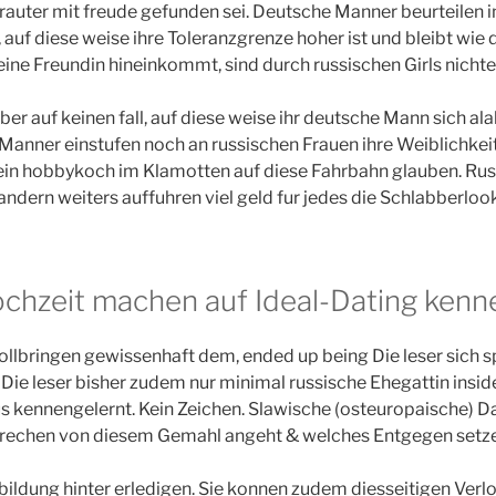
auter mit freude gefunden sei. Deutsche Manner beurteilen i
 auf diese weise ihre Toleranzgrenze hoher ist und bleibt wie
 eine Freundin hineinkommt, sind durch russischen Girls nicht
aber auf keinen fall, auf diese weise ihr deutsche Mann sich 
Manner einstufen noch an russischen Frauen ihre Weiblichkei
ein hobbykoch im Klamotten auf diese Fahrbahn glauben. R
ern weiters auffuhren viel geld fur jedes die Schlabberlook
ochzeit machen auf Ideal-Dating kenn
lbringen gewissenhaft dem, ended up being Die leser sich s
Die leser bisher zudem nur minimal russische Ehegattin insi
s kennengelernt. Kein Zeichen. Slawische (osteuropaische) D
prechen von diesem Gemahl angeht & welches Entgegen setz
bildung hinter erledigen. Sie konnen zudem diesseitigen Verlo