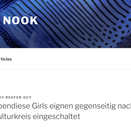
 NOOK
ticles
BY
REEFER GUY
ebendiese Girls eignen gegenseitig na
lturkreis eingeschaltet