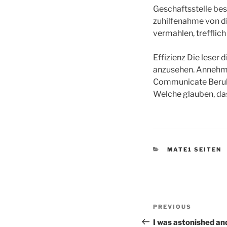
Geschaftsstelle best
zuhilfenahme von d
vermahlen, trefflic
Effizienz Die leser
anzusehen. Annehme
Communicate Beruhr
Welche glauben, da
CATEGORIES
MATE1 SEITEN
Post
Previous
PREVIOUS
navigation
Post
I was astonished and 