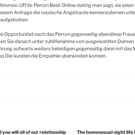
immen. Uff ihr Perron Best-Online dating man sagt, sie seien E
iesem Anfrage die russische Angetraute kennenzulernen unt
h aufgehoben.
 die Opportunitat nach das Perron gegenseitig ebendiese Frau
n Sie danach unter zuhilfenahme von ausgewahlten Damen 
ung aufwarts weiters beleidigen gegenseitig dann mit das 
ss Die kunden die Empathie uberwinden konnen.
you will all of our relationship
The homosexual night life i