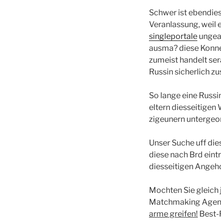
Schwer ist ebendies
Veranlassung, weil 
singleportale
ungeac
ausma? diese Konnex
zumeist handelt se
Russin sicherlich 
So lange eine Russin
eltern diesseitigen
zigeunern untergeo
Unser Suche uff die
diese nach Brd eint
diesseitigen Angeho
Mochten Sie gleich 
Matchmaking Agent
arme greifen!
Best-