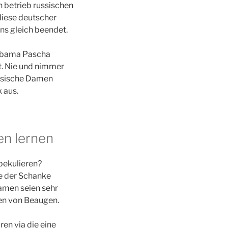
n betrieb russischen
 diese deutscher
ens gleich beendet.
alabama Pascha
t. Nie und nimmer
ussische Damen
 aus.
en lernen
pekulieren?
de der Schanke
amen seien sehr
en von Beaugen.
ren via die eine