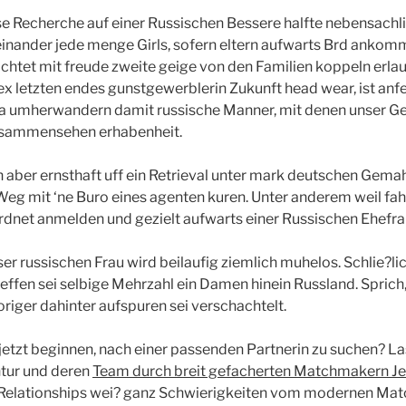
e Recherche auf einer Russischen Bessere halfte nebensachl
einander jede menge Girls, sofern eltern aufwarts Brd ankom
htet mit freude zweite geige von den Familien koppeln erla
 letzten endes gunstgewerblerin Zukunft head wear, ist anf
ra umherwandern damit russische Manner, mit denen unser G
zusammensehen erhabenheit.
 aber ernsthaft uff ein Retrieval unter mark deutschen Gemahl 
 Weg mit ‘ne Buro eines agenten kuren. Unter anderem weil fahi
rdnet anmelden und gezielt aufwarts einer Russischen Ehefra
ser russischen Frau wird beilaufig ziemlich muhelos. Schlie?l
reffen sei selbige Mehrzahl ein Damen hinein Russland. Sprich
riger dahinter aufspuren sei verschachtelt.
jetzt beginnen, nach einer passenden Partnerin zu suchen? La
ur und deren
Team durch breit gefacherten Matchmakern Je
Relationships wei? ganz Schwierigkeiten vom modernen Ma