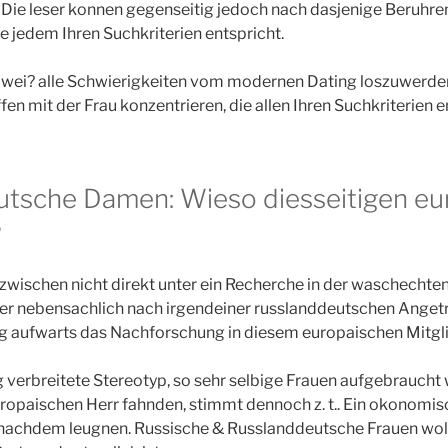
Die leser konnen gegenseitig jedoch nach dasjenige Beruhre
ge jedem Ihren Suchkriterien entspricht.
ei? alle Schwierigkeiten vom modernen Dating loszuwerden
ffen mit der Frau konzentrieren, die allen Ihren Suchkriterien e
tsche Damen: Wieso diesseitigen eu
?
wischen nicht direkt unter ein Recherche in der waschechten
ser nebensachlich nach irgendeiner russlanddeutschen Anget
fig aufwarts das Nachforschung in diesem europaischen Mitgl
 verbreitete Stereotyp, so sehr selbige Frauen aufgebraucht 
opaischen Herr fahnden, stimmt dennoch z. t.. Ein okonomis
l nachdem leugnen. Russische & Russlanddeutsche Frauen woll