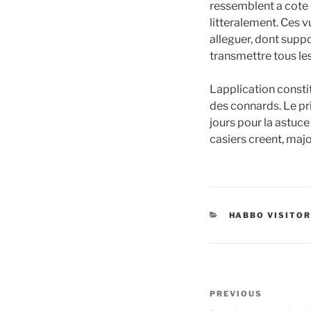
ressemblent a cote 
litteralement. Ces 
alleguer, dont suppo
transmettre tous les
Lapplication consti
des connards. Le pr
jours pour la astuc
casiers creent, majo
CATEGORIES
HABBO VISITO
Post
Previous
PREVIOUS