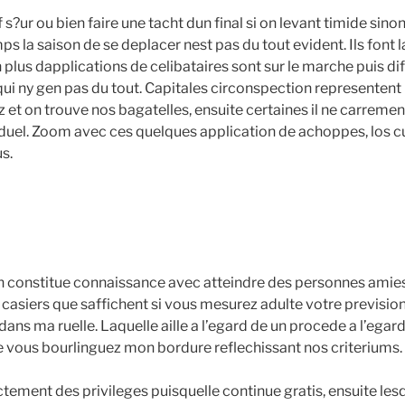
s?ur ou bien faire une tacht dun final si on levant timide sinon
ps la saison de se deplacer nest pas du tout evident. Ils font
n plus dapplications de celibataires sont sur le marche puis dif
 qui ny gen pas du tout. Capitales circonspection representent
 et on trouve nos bagatelles, ensuite certaines il ne carreme
iduel. Zoom avec ces quelques application de achoppes, los c
s.
on constitue connaissance avec atteindre des personnes amies
 casiers que saffichent si vous mesurez adulte votre previsio
ans ma ruelle. Laquelle aille a l’egard de un procede a l’egar
e vous bourlinguez mon bordure reflechissant nos criteriums.
tement des privileges puisquelle continue gratis, ensuite les