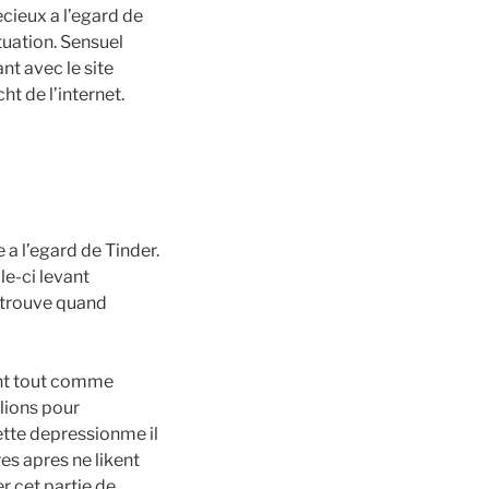
ecieux a l’egard de
tuation. Sensuel
nt avec le site
t de l’internet.
 a l’egard de Tinder.
le-ci levant
 trouve quand
ent tout comme
llions pour
cette depressionme il
es apres ne likent
r cet partie de