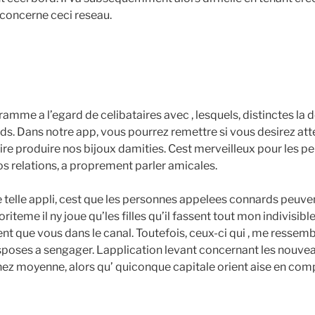
 concerne ceci reseau.
amme a l’egard de celibataires avec , lesquels, distinctes la
s. Dans notre app, vous pourrez remettre si vous desirez att
ire produire nos bijoux damities. Cest merveilleux pour les p
vos relations, a proprement parler amicales.
 telle appli, cest que les personnes appelees connards peuv
oriteme il ny joue qu’les filles qu’il fassent tout mon indivisib
 que vous dans le canal. Toutefois, ceux-ci qui , me ressemb
sposes a sengager. Lapplication levant concernant les nouve
hez moyenne, alors qu’ quiconque capitale orient aise en comp