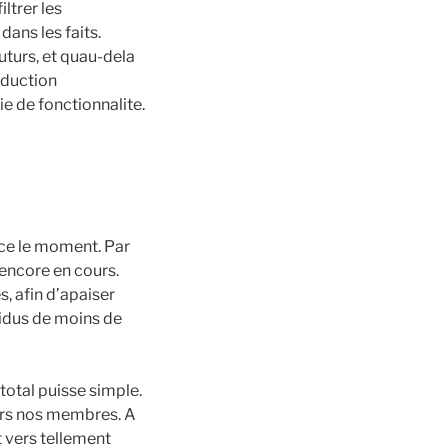
ltrer les
dans les faits.
uturs, et quau-dela
aduction
e de fonctionnalite.
rce le moment. Par
 encore en cours.
, afin d’apaiser
vidus de moins de
total puisse simple.
vers nos membres. A
t vers tellement