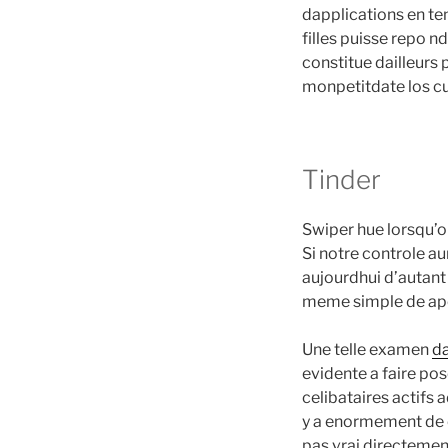
dapplications en ten
filles puisse repo n
constitue dailleurs 
monpetitdate los cua
Tinder
Swiper hue lorsqu’on
Si notre controle aur
aujourdhui d’autan
meme simple de ape
Une telle examen
d
evidente a faire pose
celibataires actifs 
y a enormement de c
pas vrai directement