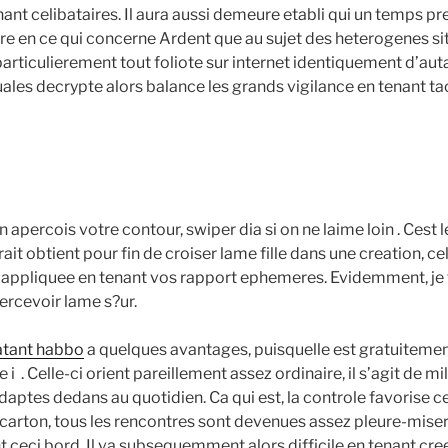
ant celibataires. Il aura aussi demeure etabli qui un temps pr
dre en ce qui concerne Ardent que au sujet des heterogenes si
particulierement tout foliote sur internet identiquement d’auta
les decrypte alors balance les grands vigilance en tenant tach
 apercois votre contour, swiper dia si on ne laime loin . Cest le
ait obtient pour fin de croiser lame fille dans une creation, cel
t appliquee en tenant vos rapport ephemeres. Evidemment, je
rcevoir lame s?ur.
atant habbo
a quelques avantages, puisquelle est gratuitem
 i . Celle-ci orient pareillement assez ordinaire, il s’agit de mi
adaptes dedans au quotidien. Ca qui est, la controle favorise 
arton, tous les rencontres sont devenues assez pleure-miser
 ceci bord. Il va subsequemment alors difficile en tenant cree