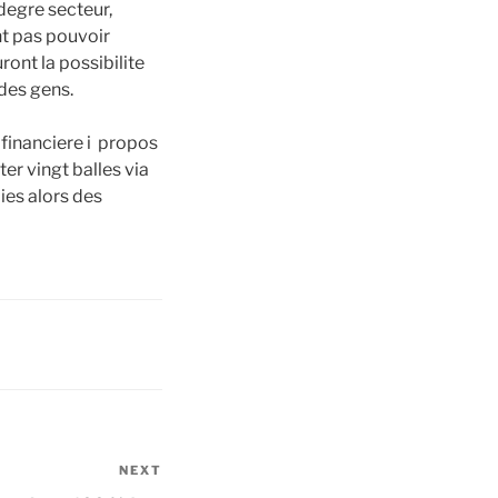
degre secteur,
nt pas pouvoir
ront la possibilite
 des gens.
 financiere i propos
r vingt balles via
ies alors des
NEXT
Next