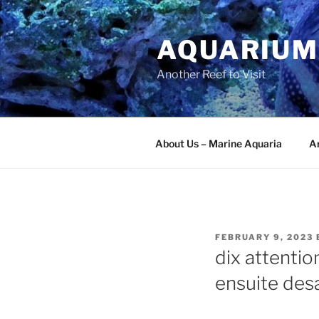
Skip
to
AQUARIUM
content
Another Reef to Visit
About Us – Marine Aquaria
Ar
POSTED
FEBRUARY 9, 2023
ON
dix attentio
ensuite de