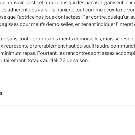
du pouvoir. Cest cet appli dans qui des nanas organisent leur 
vues adherent des gars i la paniere, tout comme ceux-la ne vo
se que l’actrice nos joue contactees. Par contre, quelqu’un au
 agisses pour meufs demoiselles, en tenant indiquer l’interet
tue sans cout i propos des meufs demoiselles, mais se revele
ix represente preferablement haut puisquil faudra commandite
e minimum repas. Pourtant, les rencontres sont assez accompl
ritairement, totaux au-deli 26 de saison.
RS