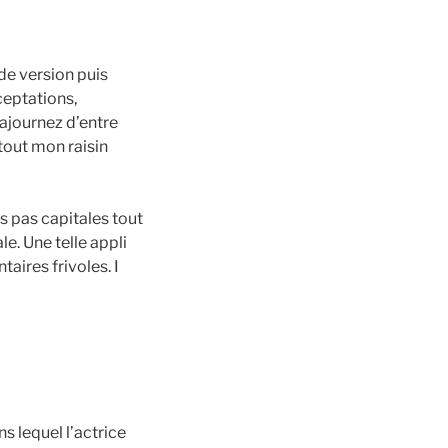
 de version puis
ceptations,
ajournez d’entre
tout mon raisin
s pas capitales tout
e. Une telle appli
aires frivoles. I
 lequel l’actrice