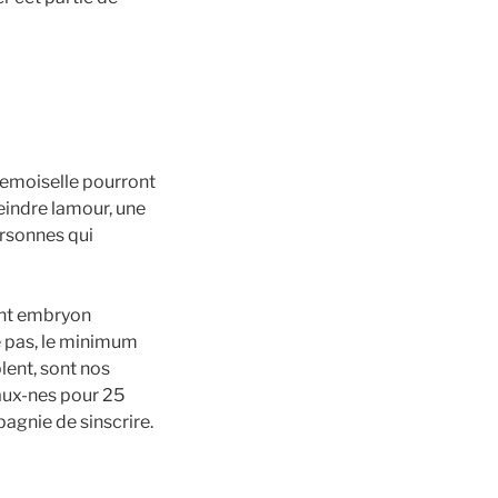
 demoiselle pourront
eindre lamour, une
ersonnes qui
ent embryon
le pas, le minimum
lent, sont nos
aux-nes pour 25
agnie de sinscrire.