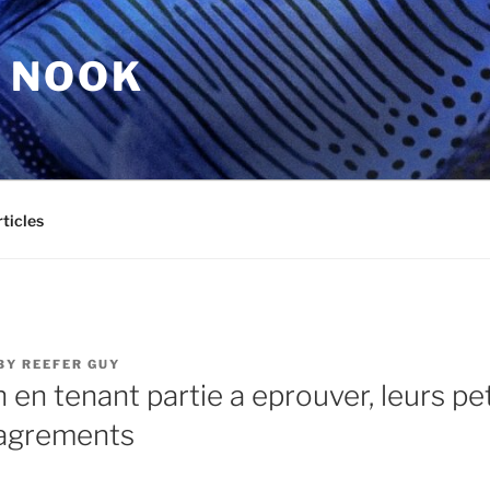
 NOOK
ticles
BY
REEFER GUY
n en tenant partie a eprouver, leurs p
sagrements