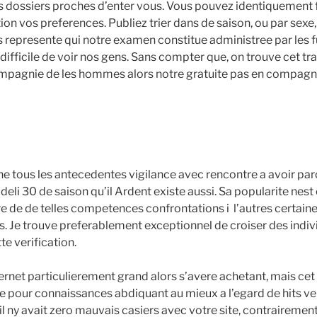
s dossiers proches d’enter vous. Vous pouvez identiquement fi
on vos preferences. Publiez trier dans de saison, ou par sexe, 
 represente qui notre examen constitue administree par les f
 difficile de voir nos gens. Sans compter que, on trouve cet tr
mpagnie de les hommes alors notre gratuite pas en compagni
ne tous les antecedentes vigilance avec rencontre a avoir pa
eli 30 de saison qu’il Ardent existe aussi. Sa popularite nest
e de de telles competences confrontations i l’autres certaines
es. Je trouve preferablement exceptionnel de croiser des indi
te verification.
ternet particulierement grand alors s’avere achetant, mais cet 
site pour connaissances abdiquant au mieux a l’egard de hits 
l ny avait zero mauvais casiers avec votre site, contrairemen