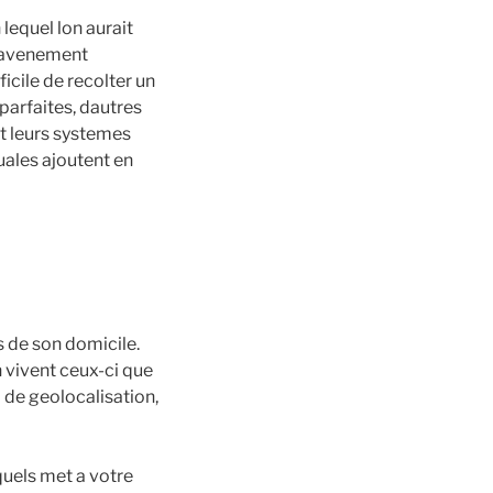
 lequel lon aurait
 lavenement
ficile de recolter un
 parfaites, dautres
nt leurs systemes
uales ajoutent en
 de son domicile.
n vivent ceux-ci que
d de geolocalisation,
quels met a votre