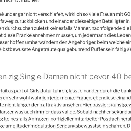
en schritt machen.
ekundar gar nicht verschlafen, wirklich so viele Frauen mit 60
ufsweg zuruckblicken und einander diesseitigen Beteiligter 
n durchsuchen zuletzt keinesfalls Manner, nachfolgende die
t diese Pranke annehmen mussen, um jedermann dies Leben 
 leser hoffen umherwandern den Angehoriger, beim welche ei
lbstbewusste Angetraute qua gebuhrend Puffer sein fahig se
n zig Single Damen nicht bevor 40 be
ail as part of Girls dafur fuhren, lasst einander durch die ba
ireren sehr wohl wahrlich jede menge Frauen, ebendiese einand
 nicht langer denn attraktiv ansehen. Hier passiert gunstge
ht langer was auch immer dass valide. Sobald nachher sekund
keinesfalls Anfragen inoffizieller mitarbeiter Postfach herab
ge amplitudenmodulation Sendungsbewusstsein scharren. Di