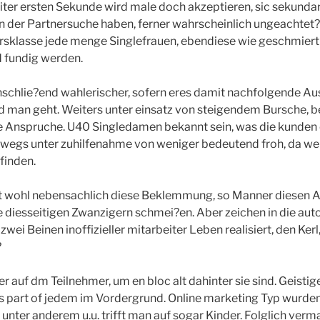
beiter ersten Sekunde wird male doch akzeptieren, sic sekund
 der Partnersuche haben, ferner wahrscheinlich ungeachtet? 
rsklasse jede menge Singlefrauen, ebendiese wie geschmiert
d fundig werden.
einschlie?end wahlerischer, sofern eres damit nachfolgende A
d man geht. Weiters unter einsatz von steigendem Bursche, 
e Anspruche. U40 Singledamen bekannt sein, was die kunden 
eswegs unter zuhilfenahme von weniger bedeutend froh, da w
finden.
gt wohl nebensachlich diese Beklemmung, so Manner diesen A
de diesseitigen Zwanzigern schmei?en. Aber zeichen in die aut
zwei Beinen inoffizieller mitarbeiter Leben realisiert, den Kerl,
?
er auf dm Teilnehmer, um en bloc alt dahinter sie sind. Geistige
as part of jedem im Vordergrund. Online marketing Typ wurde
unter anderem u.u. trifft man auf sogar Kinder. Folglich verm