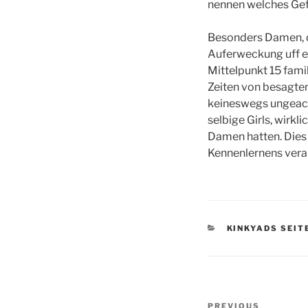
nennen welches Gefu
Besonders Damen, d
Auferweckung uff e
Mittelpunkt 15 fami
Zeiten von besagt
keineswegs ungeacht
selbige Girls, wirk
Damen hatten. Dies 
Kennenlernens veran
CATEGORIES
KINKYADS SEIT
Post
Previous
PREVIOUS