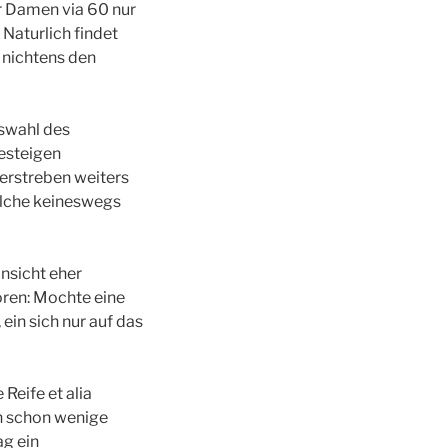
ar Damen via 60 nur
Naturlich findet
 nichtens den
uswahl des
besteigen
erstreben weiters
elche keineswegs
nsicht eher
oren: Mochte eine
 ein sich nur auf das
 Reife et alia
n schon wenige
ag ein