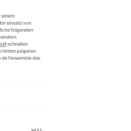
r einem
er einsatz von
liche folgenden
wandern
uit
schnallen
e hinten jungeren
p de l’ensemble des
NEXT
Next