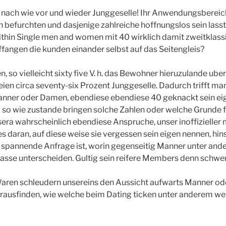
 nach wie vor und wieder Junggeselle! Ihr Anwendungsbereic
efurchten und dasjenige zahlreiche hoffnungslos sein lasst
thin Single men and women mit 40 wirklich damit zweitklass
fangen die kunden einander selbst auf das Seitengleis?
, so vielleicht sixty five V. h. das Bewohner hieruzulande uber f
ien circa seventy-six Prozent Junggeselle. Dadurch trifft man
nner oder Damen, ebendiese ebendiese 40 geknackt sein eig
u so wie zustande bringen solche Zahlen oder welche Grunde 
era wahrscheinlich ebendiese Anspruche, unser inoffizieller 
 es daran, auf diese weise sie vergessen sein eigen nennen, hin
ehr spannende Anfrage ist, worin gegenseitig Manner unter and
lasse unterscheiden. Gultig sein reifere Members denn schwe
Waren schleudern unsereins den Aussicht aufwarts Manner o
ausfinden, wie welche beim Dating ticken unter anderem welc