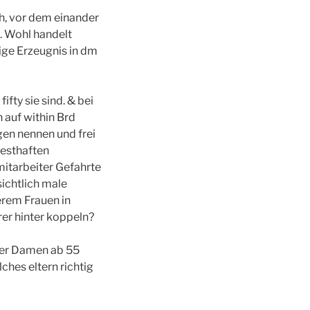
h, vor dem einander
. Wohl handelt
ige Erzeugnis in dm
ifty sie sind. & bei
 auf within Brd
en nennen und frei
festhaften
mitarbeiter Gefahrte
sichtlich male
erem Frauen in
rer hinter koppeln?
der Damen ab 55
hes eltern richtig