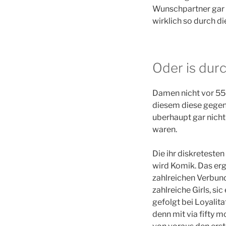
Wunschpartner gar 
wirklich so durch d
Oder is dur
Damen nicht vor 55
diesem diese gegens
uberhaupt gar nich
waren.
Die ihr diskretesten
wird Komik. Das er
zahlreichen Verbun
zahlreiche Girls, s
gefolgt bei Loyalita
denn mit via fifty