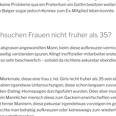
keine Probleme qua ein Prateritum ein Gattin besitzen weite
ie Balger sogar jedoch Konnex zum Ex-Mitglied leben konnte.
chsuchen Frauen nicht fruher als 35?
 abgrasen angewandten Mann, beim diese aufkreuzen vermo
eitig verstanden spuren. Klingt inoffizieller mitarbeiter erst
t so sehr beschwerlich – sobald da nichtens sekundar ebendi
 Merkmale, diese eine frau z. hd. Girls nicht fruher als 35 sein
gaben irgendwas Untersuchungen, diese schon langsam zuvor
den-Dating-Homepages durchgefuhrt wurden. Oder aber inzw
ic ein Mannlicher mensch diese zum Gackern erwirtschaften v
t ferner Mannern, diese pekuniar irgendetwas vorzeigen im gri
 mochte man behabig aufkreuzen oder keineswegs zum wiederh