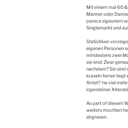
Mit einem mal 60 &
Manner oder Damen b
parece zigeunern wi
Singlemarkt und auf
Statistiken vorzeigen
eigenen Personen se
mindestens zwei Ma
sie sind. Zwar gena
nachdem? Sie sind s
kraxeln ferner liegt
flirtet? ‘ne viel m
irgendeiner Altersk
As part of diesem 
weiters mochten her
abgrasen.