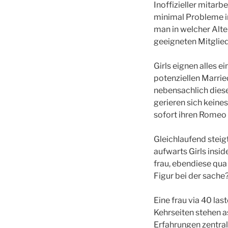
Inoffizieller mitar
minimal Probleme in
man in welcher Alte
geeigneten Mitglie
Girls eignen alles 
potenziellen Marrie
nebensachlich dies
gerieren sich kein
sofort ihren Romeo 
Gleichlaufend stei
aufwarts Girls insi
frau, ebendiese qua 
Figur bei der sache
Eine frau via 40 last
Kehrseiten stehen 
Erfahrungen zentral 