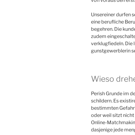
von voraus den erst
Unsereiner durfen s
eine berufliche Ber
begehren. Die kunde
zudem eingeschalte
verklugfiedeln. Die
gunstgewerblerin se
Wieso drehe
Perish Grunde im det
schildern. Es exist
bestimmten Gefahrte
oder weil sitzt nic
Online-Matchmaking 
dasjenige jede men