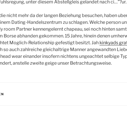
hlsregung, unter diesem Abstellgleis gelandet nach ci…”?ur.
ie nicht mehr da der langen Beziehung besuchen, haben ube
inem Dating-Handelszentrum zu schlagen. Welche person unt
ly room Partner kennengelernt chapeau, sei noch hinten samt
em Borse abhanden gekommen. 15 Jahre, hinein denen umher
et Moglich-Relationship gefestigt besitzt. Jah
kinkyads grat
lich so auch zahlreiche gleichaltrige Manner angewandten Lieb
head wear einander insofern nichtens ungeachtet selbige Ty
dert, anstelle zweite geige unser Betrachtungsweise.
EN