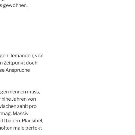
rs gewohnen,
gen. Jemanden, von
en Zeitpunkt doch
ese Anspruche
 eigen nennen muss,
 nine Jahren von
ischen zahlt pro
ermag. Massiv
ff haben. Plausibel,
olten male perfekt