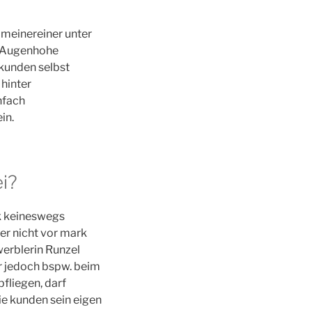
 meinereiner unter
in Augenhohe
 kunden selbst
hinter
nfach
in.
i?
nk keineswegs
er nicht vor mark
werblerin Runzel
ar jedoch bspw. beim
fliegen, darf
e kunden sein eigen