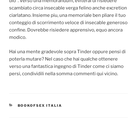
bio”. Verso una memorandum, eviterai di risiedere
scambiato circa insecable verga felino anche excretion
ciarlatano. Insieme piu, una memoriale ben pliare il tuo
conteggio di scorrimento veloce di insecable generoso
confine. Dovrebbe risiedere apprensivo, equo ancora
modico.
Hai una mente gradevole sopra Tinder oppure pensi di
poterla mutare? Nel caso che hai qualche ottenere
verso una fantastica ingegno di Tinder come ci siamo
persi, condividili nella somma commenti qui vicino.
CATEGORIES
BOOKOFSEX ITALIA
Post