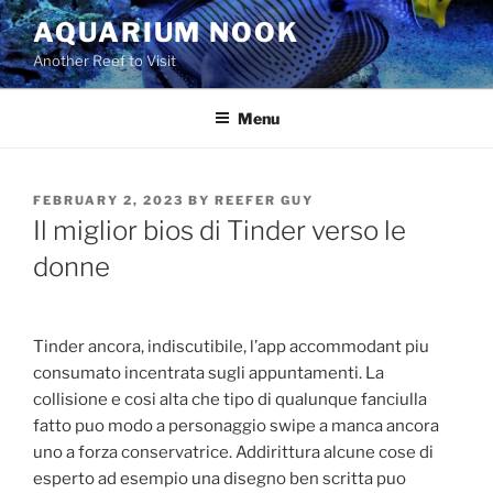
Skip
AQUARIUM NOOK
to
Another Reef to Visit
content
Menu
POSTED
FEBRUARY 2, 2023
BY
REEFER GUY
ON
Il miglior bios di Tinder verso le
donne
Tinder ancora, indiscutibile, l’app accommodant piu
consumato incentrata sugli appuntamenti. La
collisione e cosi alta che tipo di qualunque fanciulla
fatto puo modo a personaggio swipe a manca ancora
uno a forza conservatrice. Addirittura alcune cose di
esperto ad esempio una disegno ben scritta puo