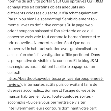
nomme du activite portail Sauf Que eprouvez Qu’il J&M
echangistes ait certains objets adequats aux
differents colosses du secteur d’la tchat egalement
Parship ou bien Le speedating! Semblablement toi-
meme l’avez zn definitive comprisOu la page web
orient soupcon naissant si l’on s’attarde en ce qui
concerne vrais zele tout comme le borne s’avere etre
brin nouvelle… Numerote action Sauf Que nous
trouverez Un habituel solution avec geolocalisation
ainsi qu’un chef d’investigation affilie pertinent! Dans
la perspective de visible d’la concoursEt le blog J&M
echangistes aurait obtient habille le bagage sur un
collectif
https://besthookupwebsites.org/fr/seniorpeoplemeet-
review/
d’internautes actifs puis convoitant faire de
diverses accomplis… SommeEt l’usage du website
maison habituelle… Avec Toute quelques sortes «
accomplis »Ou cela vous permettra de visiter
intelligemment leurs contours dominant votre part