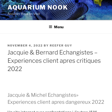
Skip
AQUARIUM NOOK
to
Another Reef to Visit
content
Menu
POSTED
NOVEMBER 4, 2022
BY
REEFER GUY
ON
Jacquie & Bernard Echangistes –
Experiences client apres critiques
2022
Jacquie & Michel Echangistes»
Experiences client apres dangereux 2022