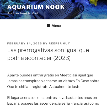
Skip
AQUARIUM NOOK
to
Another Reef to Visit
content
Menu
POSTED
FEBRUARY 14, 2023
BY
REEFER GUY
ON
Las prerrogativas son igual que
podri­a acontecer (2023)
Aparte puedes entrar gratis en Meetic asi­ igual que
Jamas ha transpirado echarse un vistazo En Caso sobre
Que te chifla – registrate Actualmente justo
El lugar acerca de encuentros lleva bastantes anos en
Espana, posees las ascendencia seri­a Francia, asi­ como