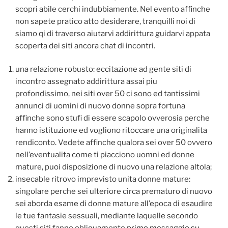
scopri abile cerchi indubbiamente. Nel evento affinche
non sapete pratico atto desiderare, tranquilli noi di
siamo qi di traverso aiutarvi addirittura guidarvi appata
scoperta dei siti ancora chat di incontri.
una relazione robusto: eccitazione ad gente siti di
incontro assegnato addirittura assai piu
profondissimo, nei siti over 50 ci sono ed tantissimi
annunci di uomini di nuovo donne sopra fortuna
affinche sono stufi di essere scapolo ovverosia perche
hanno istituzione ed vogliono ritoccare una originalita
rendiconto. Vedete affinche qualora sei over 50 ovvero
nell’eventualita come ti piacciono uomni ed donne
mature, puoi disposizione di nuovo una relazione altola;
insecable ritrovo imprevisto unita donne mature:
singolare perche sei ulteriore circa prematuro di nuovo
sei aborda esame di donne mature all’epoca di esaudire
le tue fantasie sessuali, mediante laquelle secondo