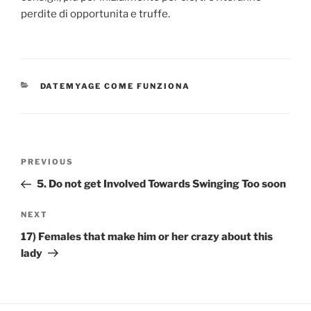
perdite di opportunita e truffe.
CATEGORIES
DATEMYAGE COME FUNZIONA
Post
Previous
PREVIOUS
navigation
Post
5. Do not get Involved Towards Swinging Too soon
Next
NEXT
Post
17) Females that make him or her crazy about this
lady