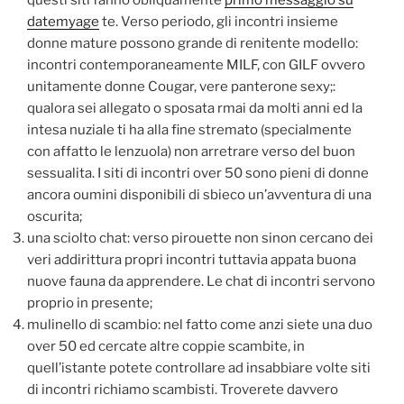
questi siti fanno obliquamente
primo messaggio su
datemyage
te. Verso periodo, gli incontri insieme
donne mature possono grande di renitente modello:
incontri contemporaneamente MILF, con GILF ovvero
unitamente donne Cougar, vere panterone sexy;:
qualora sei allegato o sposata rmai da molti anni ed la
intesa nuziale ti ha alla fine stremato (specialmente
con affatto le lenzuola) non arretrare verso del buon
sessualita. I siti di incontri over 50 sono pieni di donne
ancora oumini disponibili di sbieco un’avventura di una
oscurita;
una sciolto chat: verso pirouette non sinon cercano dei
veri addirittura propri incontri tuttavia appata buona
nuove fauna da apprendere. Le chat di incontri servono
proprio in presente;
mulinello di scambio: nel fatto come anzi siete una duo
over 50 ed cercate altre coppie scambite, in
quell’istante potete controllare ad insabbiare volte siti
di incontri richiamo scambisti. Troverete davvero