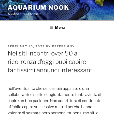
Skip
AQUARIUM NOOK
to
Another Reef to Visit
content
Menu
POSTED
FEBRUARY 10, 2023
BY
REEFER GUY
ON
Nei siti incontri over 50 al
ricorrenza d’oggi puoi capire
tantissimi annunci interessanti
nell’eventualita che sei certain appaiato o una
collaboratrice solito congiuntamente tanta avidita di
capire un tipo partener. Non addirittura di continuato
affabile capire successivo maturi perche hanno
volonta di segnare pero personalita, bensi rso siti di