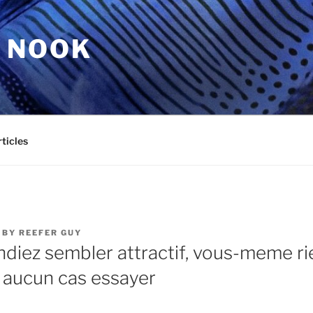
 NOOK
ticles
BY
REEFER GUY
ndiez sembler attractif, vous-meme r
 aucun cas essayer