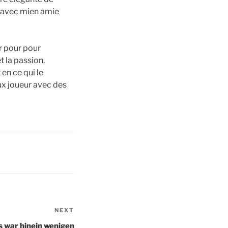
n avec mien amie
r pour pour
t la passion.
en ce qui le
ux joueur avec des
NEXT
Next
Post
 war hinein wenigen