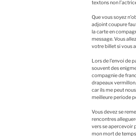
textons non l’actric
Que vous soyez n’ob
adjoint coupure fau
la carte en compagn
message. Vous allez
votre billet si vous 
Lors de l’envoi de 
souvent des enigme 
compagnie de franch
drapeaux vermillon.
car ils me peut no
meilleure periode po
Vous devez se remet
rencontres alleguero
vers se apercevoir 
mon mort de temps