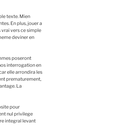
le texte.
Mien
es. En plus, jouer a
vrai vers ce simple
-meme deviner en
femmes poseront
os interrogation en
r elle arrondira les
ment prematurement,
antage. La
site pour
nt nul privilege
e integral levant