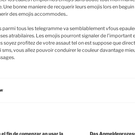
e. Une bonne maniere de recquerir leurs emojis lors en begui
uerir des emojis accommodes..
jis parmi tous les telegramme va semblablement vfous epaule
es atrabilaires. Les emojis pourront signaler de l’important e
 soyez profitez de votre assaut tel on est suppose que direct 
i sms, vous allez pouvoir conduirer le couleur davantage mie
ssages.
EW
el fin de comenzar an usar la
Das Anmeldeprozess