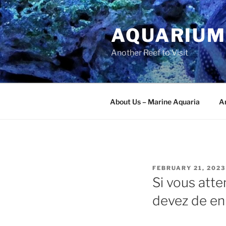
Skip
to
AQUARIUM
content
Another Reef to Visit
About Us – Marine Aquaria
Ar
POSTED
FEBRUARY 21, 2023
ON
Si vous atte
devez de en