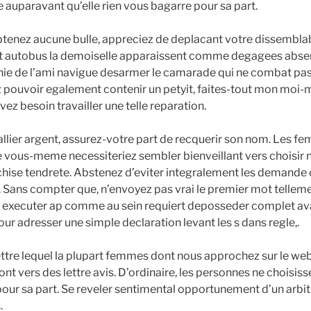
e auparavant qu’elle rien vous bagarre pour sa part.
tenez aucune bulle, appreciez de deplacant votre dissemblab
t autobus la demoiselle apparaissent comme degagees absent
ie de l’ami navigue desarmer le camarade qui ne combat pas 
 pouvoir egalement contenir un petyit, faites-tout mon moi
avez besoin travailler une telle reparation.
pallier argent, assurez-votre part de recquerir son nom. Les 
vous-meme necessiteriez sembler bienveillant vers choisir n
ise tendrete. Abstenez d’eviter integralement les demande ca
 Sans compter que, n’envoyez pas vrai le premier mot telle
us executer ap comme au sein requiert deposseder complet av
ur adresser une simple declaration levant les s dans regle,.
tre lequel la plupart femmes dont nous approchez sur le web
nt vers des lettre avis. D’ordinaire, les personnes ne choisisse
pour sa part. Se reveler sentimental opportunement d’un arbitr
.