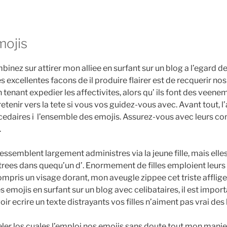
mojis
nez sur attirer mon alliee en surfant sur un blog a l’egard d
les excellentes facons de il produire flairer est de recquerir n
 tenant expedier les affectivites, alors qu’ ils font des veen
tenir vers la tete si vous vos guidez-vous avec. Avant tout, l
edaires i l’ensemble des emojis. Assurez-vous avec leurs co
.
essemblent largement administres via la jeune fille, mais el
trees dans quequ’un d’. Enormement de filles emploient leurs
compris un visage dorant, mon aveugle zippee cet triste affli
 emojis en surfant sur un blog avec celibataires, il est impor
oir ecrire un texte distrayants vos filles n’aiment pas vrai des
peler los cuales l’emploi nos emojis sans doute tout mon mani