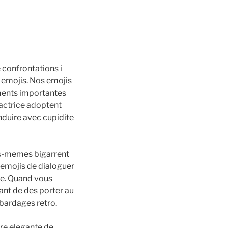
e confrontations i
os emojis. Nos emojis
ements importantes
’actrice adoptent
nduire avec cupidite
les-memes bigarrent
 emojis de dialoguer
gee. Quand vous
tant de des porter au
 bardages retro.
ere elegante de