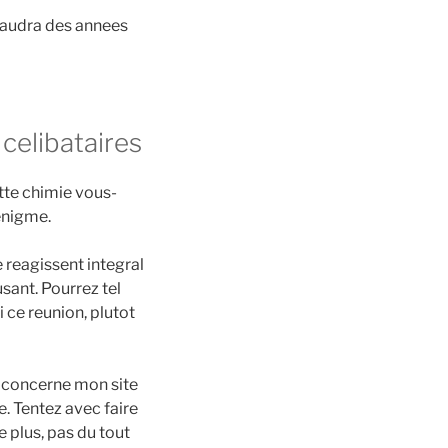
faudra des annees
 celibataires
ette chimie vous-
enigme.
e reagissent integral
sant. Pourrez tel
i ce reunion, plutot
 concerne mon site
e. Tentez avec faire
e plus, pas du tout