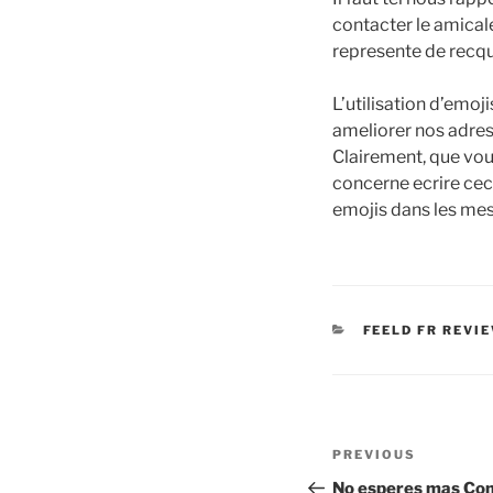
contacter le amical
represente de recq
L’utilisation d’emo
ameliorer nos adress
Clairement, que vous
concerne ecrire cec
emojis dans les me
CATEGORIES
FEELD FR REVI
Post
Previous
PREVIOUS
navigation
Post
No esperes mas Con 