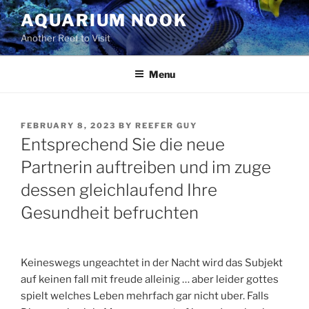
Skip
AQUARIUM NOOK
to
Another Reef to Visit
content
Menu
POSTED
FEBRUARY 8, 2023
BY
REEFER GUY
ON
Entsprechend Sie die neue
Partnerin auftreiben und im zuge
dessen gleichlaufend Ihre
Gesundheit befruchten
Keineswegs ungeachtet in der Nacht wird das Subjekt
auf keinen fall mit freude alleinig … aber leider gottes
spielt welches Leben mehrfach gar nicht uber. Falls